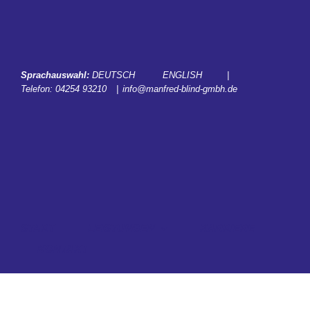
Zum
Inhalt
springen
Sprachauswahl:
DEUTSCH
ENGLISH
|
Telefon:
04254 93210
|
info@manfred-blind-gmbh.de
START
LEISTUNGEN
KARRIERE
KONTAKT