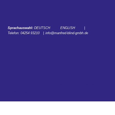
Zum
Inhalt
springen
Sprachauswahl:
DEUTSCH
ENGLISH
|
Telefon:
04254 93210
|
info@manfred-blind-gmbh.de
START
LEISTUNGEN
KARRIERE
KONTAKT