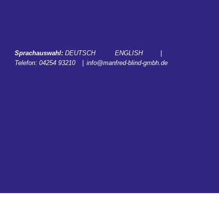
Zum
Inhalt
springen
Sprachauswahl:
DEUTSCH
ENGLISH
|
Telefon:
04254 93210
|
info@manfred-blind-gmbh.de
START
LEISTUNGEN
KARRIERE
KONTAKT